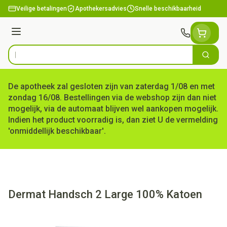
Ga naar de inhoud
Veilige betalingen
Apothekersadvies
Snelle beschikbaarheid
Menu
Zoek
Product, merk, categorie...
De apotheek zal gesloten zijn van zaterdag 1/08 en met
zondag 16/08. Bestellingen via de webshop zijn dan niet
mogelijk, via de automaat blijven wel aankopen mogelijk.
Indien het product voorradig is, dan ziet U de vermelding
'onmiddellijk beschikbaar'.
Dermat Handsch 2 Large 100% Katoen