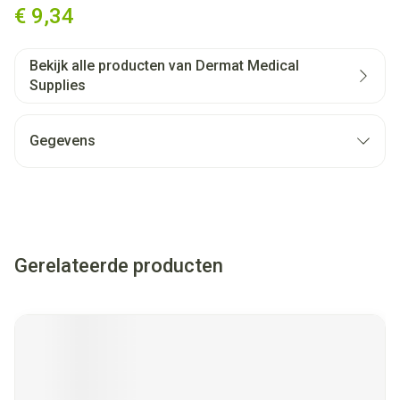
€ 9,34
Bekijk alle producten van Dermat Medical
Supplies
Gegevens
Gerelateerde producten
Navigeren door de elementen van de carrousel is mogelijk met
Druk om carrousel over te slaan
Druk op om naar carrouselnavigatie te gaan