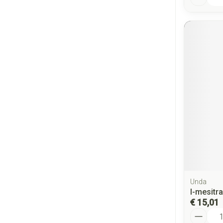
Unda
l-mesitr
€ 15,01
Aantal