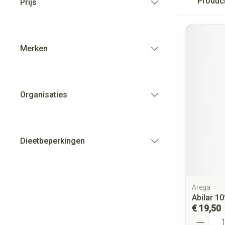
Produc
Prijs
filter
Merken
filter
Organisaties
filter
Dieetbeperkingen
filter
Arega
Abilar 1
€ 19,50
Aantal