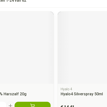
ten
1
-
24
van
62
Hyalo 4
0% Harszalf 20g
Hyalo4 Silverspray 50ml