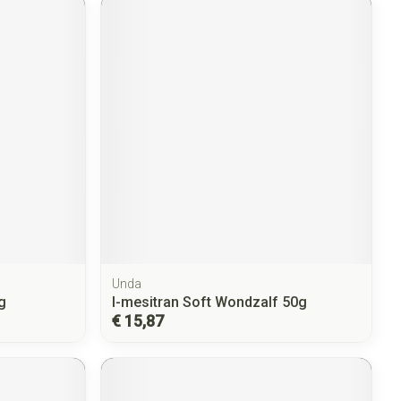
Unda
g
l-mesitran Soft Wondzalf 50g
€ 15,87