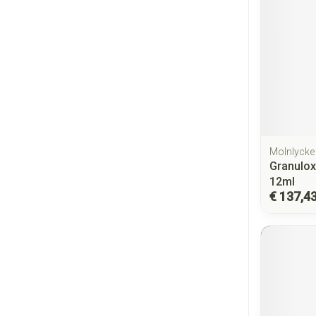
Molnlycke
Granulo
12ml
€ 137,4