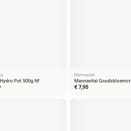
ma
Mannavital
 Hydro Pot 500g Nf
Mannavital Goudsbloemc
9
€ 7,95