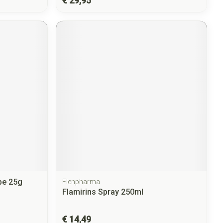
€ 29,95
be 25g
Flenpharma
Flamirins Spray 250ml
€ 14,49