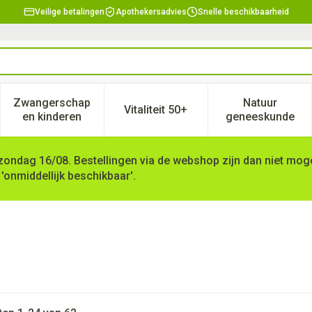
Veilige betalingen
Apothekersadvies
Snelle beschikbaarheid
Zwangerschap
Natuur
Vitaliteit 50+
, verzorging en hygiëne categorie
enu voor Dieet, voeding en vitamines categorie
Toon submenu voor Zwangerschap en kinderen ca
Toon submenu voor Vitaliteit 
Toon subm
en kinderen
geneeskunde
zondag 16/08. Bestellingen via de webshop zijn dan niet mogel
 'onmiddellijk beschikbaar'.