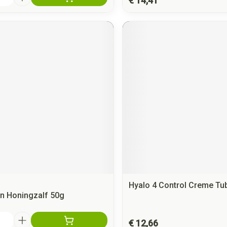
€ 14,41
Hyalo 4 Control Creme Tu
an Honingzalf 50g
€ 12,66