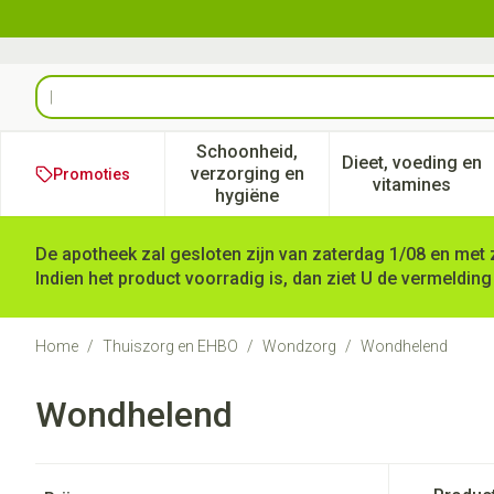
Ga naar de inhoud
Product, merk, categorie...
Schoonheid,
Dieet, voeding en
verzorging en
Promoties
Toon submenu voor Schoonheid
Toon subm
vitamines
hygiëne
De apotheek zal gesloten zijn van zaterdag 1/08 en met 
Indien het product voorradig is, dan ziet U de vermelding
Home
/
Thuiszorg en EHBO
/
Wondzorg
/
Wondhelend
Wondhelend
Doorgaan naar productlijst