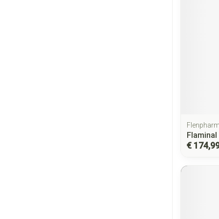
Flenphar
Flaminal
€ 174,9