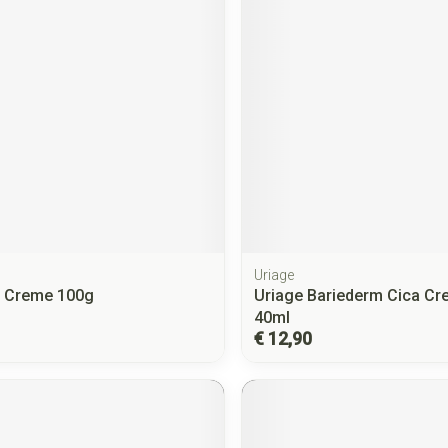
Uriage
l Creme 100g
Uriage Bariederm Cica Cr
40ml
€ 12,90