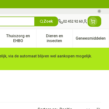
Oversc
Zoek
02 452 92 60
Klant menu
Thuiszorg en
Dieren en
Geneesmiddelen
tegorie
50+ categorie
enu voor Natuur geneeskunde categorie
Toon submenu voor Thuiszorg en EHBO categorie
Toon submenu voor Dieren en 
Toon subm
EHBO
insecten
ijk, via de automaat blijven wel aankopen mogelijk.