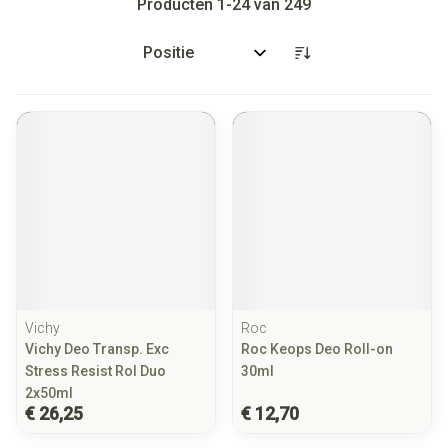
Producten
1
-
24
van
249
Sorteer op:
Vichy
Roc
Vichy Deo Transp. Exc
Roc Keops Deo Roll-on
Stress Resist Rol Duo
30ml
2x50ml
€ 26,25
€ 12,70