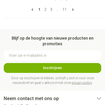
Pagina's
U lees momenteel pagina
Pagina
Pagina
Pagina
1
2
3
...
11
Blijf op de hoogte van nieuwe producten en
promoties
E-mail adres
Inschrijven
Door op inschrijven te klikken, schrijft u zich in voor onze
nieuwsbrief en gaat u akkoord met onze
privacy policy
.
Neem contact met ons op