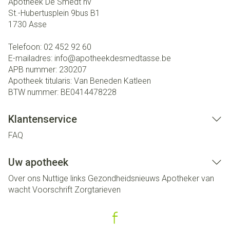
Apotheek De Smedt nv
St.-Hubertusplein 9bus B1
1730
Asse
Telefoon:
02 452 92 60
E-mailadres:
info@
apotheekdesmedtasse.be
APB nummer:
230207
Apotheek titularis:
Van Beneden Katleen
BTW nummer:
BE0414478228
Klantenservice
FAQ
Uw apotheek
Over ons
Nuttige links
Gezondheidsnieuws
Apotheker van
wacht
Voorschrift
Zorgtarieven