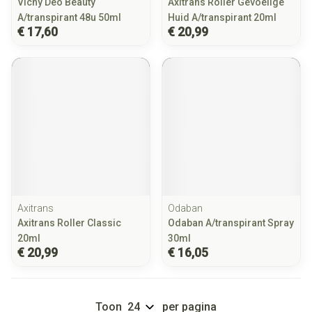
Vichy Deo Beauty
Axitrans Roller Gevoelige
A/transpirant 48u 50ml
Huid A/transpirant 20ml
€ 17,60
€ 20,99
Axitrans
Odaban
Axitrans Roller Classic
Odaban A/transpirant Spray
20ml
30ml
€ 20,99
€ 16,05
Toon
per pagina