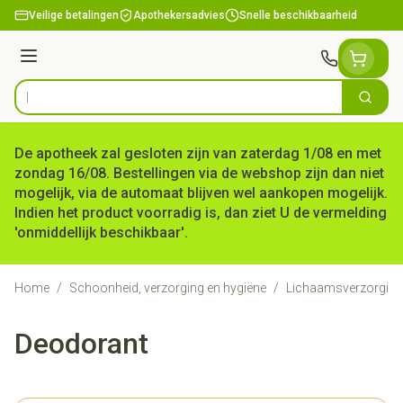
Ga naar de inhoud
Veilige betalingen
Apothekersadvies
Snelle beschikbaarheid
Menu
Zoek
Product, merk, categorie...
De apotheek zal gesloten zijn van zaterdag 1/08 en met
zondag 16/08. Bestellingen via de webshop zijn dan niet
mogelijk, via de automaat blijven wel aankopen mogelijk.
Indien het product voorradig is, dan ziet U de vermelding
'onmiddellijk beschikbaar'.
Home
/
Schoonheid, verzorging en hygiëne
/
Lichaamsverzorging
Deodorant