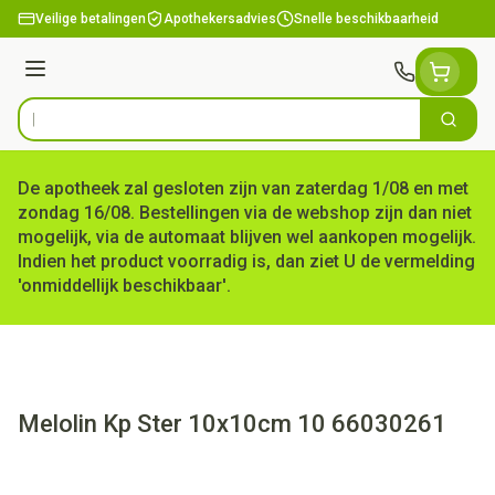
Ga naar de inhoud
Veilige betalingen
Apothekersadvies
Snelle beschikbaarheid
Menu
Zoek
Product, merk, categorie...
De apotheek zal gesloten zijn van zaterdag 1/08 en met
zondag 16/08. Bestellingen via de webshop zijn dan niet
mogelijk, via de automaat blijven wel aankopen mogelijk.
Indien het product voorradig is, dan ziet U de vermelding
'onmiddellijk beschikbaar'.
Melolin Kp Ster 10x10cm 10 66030261