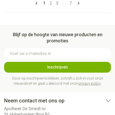
Pagina's
U lees momenteel pagina
Pagina
Pagina
Pagina
1
2
3
...
7
Blijf op de hoogte van nieuwe producten en
promoties
E-mail adres
Inschrijven
Door op inschrijven te klikken, schrijft u zich in voor onze
nieuwsbrief en gaat u akkoord met onze
privacy policy
.
Neem contact met ons op
Apotheek De Smedt nv
St.-Hubertusplein 9bus B1