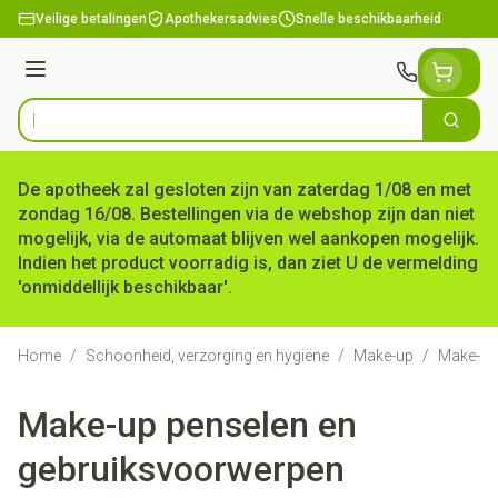
Ga naar de inhoud
Veilige betalingen
Apothekersadvies
Snelle beschikbaarheid
Menu
Zoek
Product, merk, categorie...
De apotheek zal gesloten zijn van zaterdag 1/08 en met
zondag 16/08. Bestellingen via de webshop zijn dan niet
mogelijk, via de automaat blijven wel aankopen mogelijk.
Indien het product voorradig is, dan ziet U de vermelding
'onmiddellijk beschikbaar'.
Home
/
Schoonheid, verzorging en hygiëne
/
Make-up
/
Make-up
Make-up penselen en
gebruiksvoorwerpen