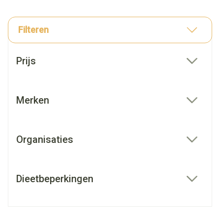
Filteren
Doorgaan naar productlijst
Prijs
filter
Merken
filter
Organisaties
filter
Dieetbeperkingen
filter