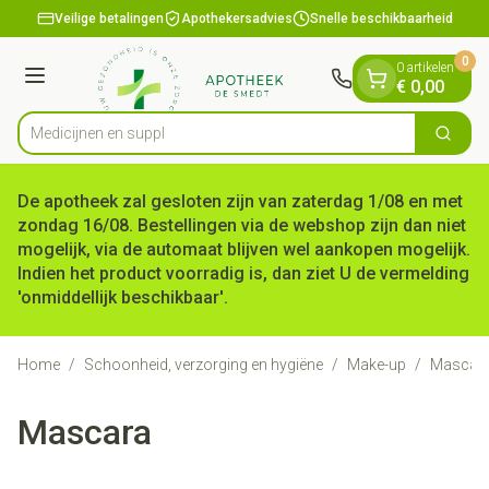
Dia 1 van 1
Ga naar de inhoud
Veilige betalingen
Apothekersadvies
Snelle beschikbaarheid
0
0 artikelen
Menu
€ 0,00
Medi
Zoek
Product, merk, categorie...
De apotheek zal gesloten zijn van zaterdag 1/08 en met
zondag 16/08. Bestellingen via de webshop zijn dan niet
mogelijk, via de automaat blijven wel aankopen mogelijk.
Indien het product voorradig is, dan ziet U de vermelding
'onmiddellijk beschikbaar'.
Home
/
Schoonheid, verzorging en hygiëne
/
Make-up
/
Mascar
Mascara