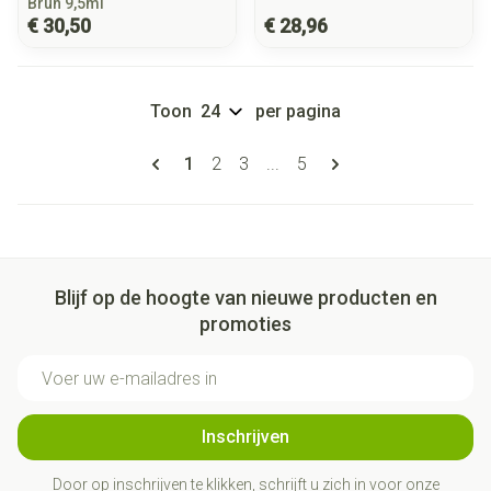
Brun 9,5ml
€ 30,50
€ 28,96
Toon
per pagina
Pagina's
U lees momenteel pagina
Pagina
Pagina
Pagina
1
2
3
...
5
Blijf op de hoogte van nieuwe producten en
promoties
E-mail adres
Inschrijven
Door op inschrijven te klikken, schrijft u zich in voor onze