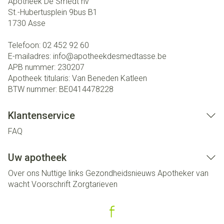
Apotheek De Smedt nv
St.-Hubertusplein 9bus B1
1730
Asse
Telefoon:
02 452 92 60
E-mailadres:
info@
apotheekdesmedtasse.be
APB nummer:
230207
Apotheek titularis:
Van Beneden Katleen
BTW nummer:
BE0414478228
Klantenservice
FAQ
Uw apotheek
Over ons
Nuttige links
Gezondheidsnieuws
Apotheker van
wacht
Voorschrift
Zorgtarieven