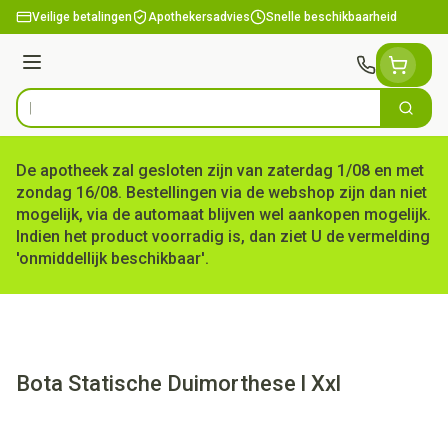
Ga naar de inhoud
Veilige betalingen
Apothekersadvies
Snelle beschikbaarheid
Menu
Zoek
Product, merk, categorie...
De apotheek zal gesloten zijn van zaterdag 1/08 en met
zondag 16/08. Bestellingen via de webshop zijn dan niet
mogelijk, via de automaat blijven wel aankopen mogelijk.
Indien het product voorradig is, dan ziet U de vermelding
'onmiddellijk beschikbaar'.
Bota Statische Duimorthese l Xxl