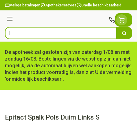
Ga naar de inhoud
Veilige betalingen
Apothekersadvies
Snelle beschikbaarheid
Menu
Zoek
Product, merk, categorie...
De apotheek zal gesloten zijn van zaterdag 1/08 en met
zondag 16/08. Bestellingen via de webshop zijn dan niet
mogelijk, via de automaat blijven wel aankopen mogelijk.
Indien het product voorradig is, dan ziet U de vermelding
'onmiddellijk beschikbaar'.
Epitact Spalk Pols Duim Links S