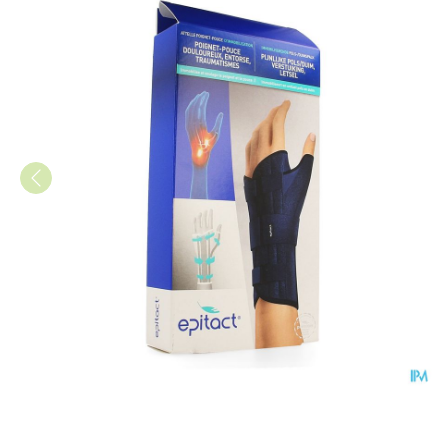
Epitact Spalk Pols Duim Links