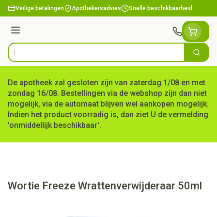
Ga naar de inhoud
Veilige betalingen
Apothekersadvies
Snelle beschikbaarheid
Menu
Zoek
Product, merk, categorie...
De apotheek zal gesloten zijn van zaterdag 1/08 en met
zondag 16/08. Bestellingen via de webshop zijn dan niet
mogelijk, via de automaat blijven wel aankopen mogelijk.
Indien het product voorradig is, dan ziet U de vermelding
'onmiddellijk beschikbaar'.
Wortie Freeze Wrattenverwijderaar 50ml