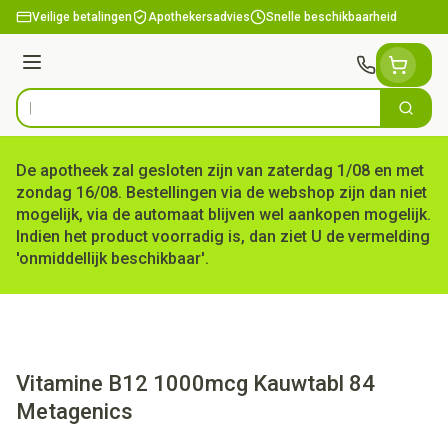
Ga naar de inhoud
Veilige betalingen
Apothekersadvies
Snelle beschikbaarheid
Menu
Zoek
Product, merk, categorie...
De apotheek zal gesloten zijn van zaterdag 1/08 en met
zondag 16/08. Bestellingen via de webshop zijn dan niet
mogelijk, via de automaat blijven wel aankopen mogelijk.
Indien het product voorradig is, dan ziet U de vermelding
'onmiddellijk beschikbaar'.
Vitamine B12 1000mcg Kauwtabl 84
Metagenics