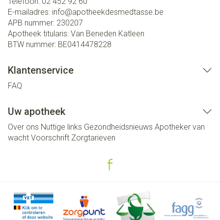
Telefoon:
02 452 92 60
E-mailadres:
info@
apotheekdesmedtasse.be
APB nummer:
230207
Apotheek titularis:
Van Beneden Katleen
BTW nummer:
BE0414478228
Klantenservice
FAQ
Uw apotheek
Over ons
Nuttige links
Gezondheidsnieuws
Apotheker van
wacht
Voorschrift
Zorgtarieven