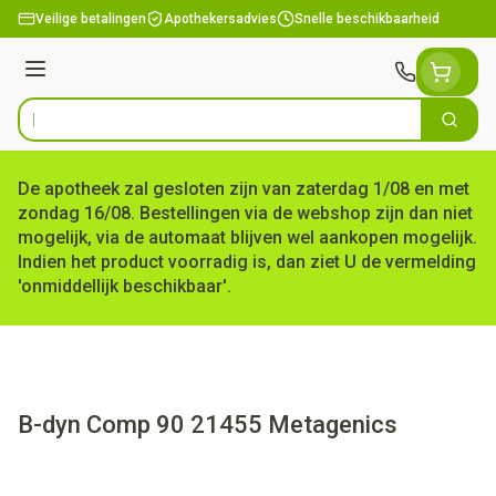
Ga naar de inhoud
Veilige betalingen
Apothekersadvies
Snelle beschikbaarheid
Menu
Zoek
Product, merk, categorie...
De apotheek zal gesloten zijn van zaterdag 1/08 en met
zondag 16/08. Bestellingen via de webshop zijn dan niet
mogelijk, via de automaat blijven wel aankopen mogelijk.
Indien het product voorradig is, dan ziet U de vermelding
'onmiddellijk beschikbaar'.
B-dyn Comp 90 21455 Metagenics