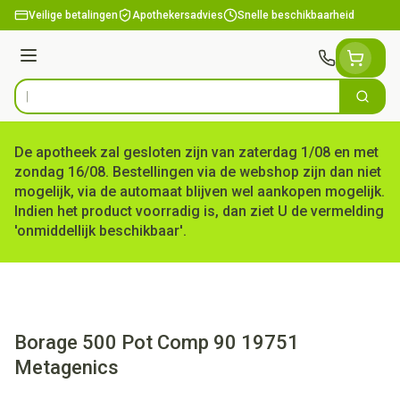
Ga naar de inhoud
Veilige betalingen
Apothekersadvies
Snelle beschikbaarheid
Menu
Zoek
Product, merk, categorie...
De apotheek zal gesloten zijn van zaterdag 1/08 en met
zondag 16/08. Bestellingen via de webshop zijn dan niet
mogelijk, via de automaat blijven wel aankopen mogelijk.
Indien het product voorradig is, dan ziet U de vermelding
'onmiddellijk beschikbaar'.
Borage 500 Pot Comp 90 19751
Metagenics