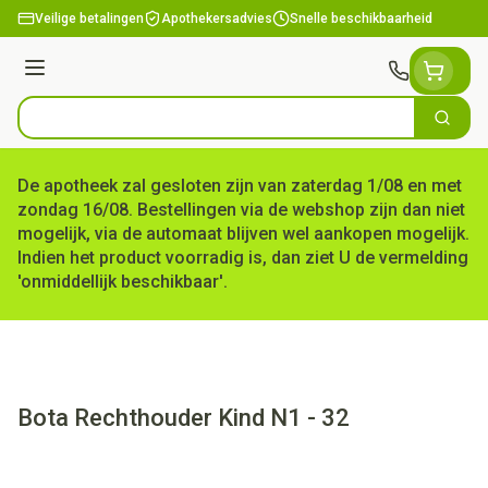
Ga naar de inhoud
Veilige betalingen
Apothekersadvies
Snelle beschikbaarheid
Menu
Zoek
Product, merk, categorie...
De apotheek zal gesloten zijn van zaterdag 1/08 en met
zondag 16/08. Bestellingen via de webshop zijn dan niet
mogelijk, via de automaat blijven wel aankopen mogelijk.
Indien het product voorradig is, dan ziet U de vermelding
'onmiddellijk beschikbaar'.
Bota Rechthouder Kind N1 - 32