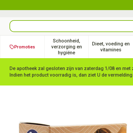
Ga naar de inhoud
Product, merk, categorie...
Schoonheid,
Dieet, voeding en
verzorging en
Promoties
Toon submenu voor Schoonheid
Toon subm
vitamines
hygiëne
De apotheek zal gesloten zijn van zaterdag 1/08 en met 
Indien het product voorradig is, dan ziet U de vermelding
Curetape 5cmx5m Beige