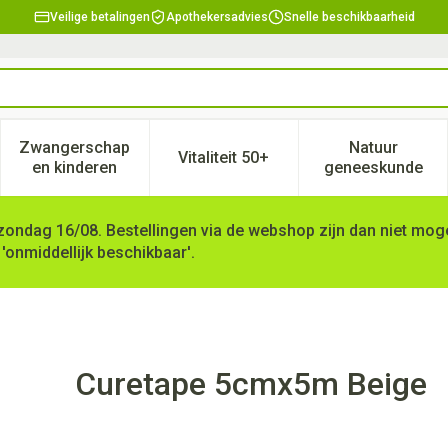
Veilige betalingen
Apothekersadvies
Snelle beschikbaarheid
Zwangerschap
Natuur
Vitaliteit 50+
, verzorging en hygiëne categorie
enu voor Dieet, voeding en vitamines categorie
Toon submenu voor Zwangerschap en kinderen ca
Toon submenu voor Vitaliteit 
Toon subm
en kinderen
geneeskunde
zondag 16/08. Bestellingen via de webshop zijn dan niet mogel
 'onmiddellijk beschikbaar'.
Curetape 5cmx5m Beige