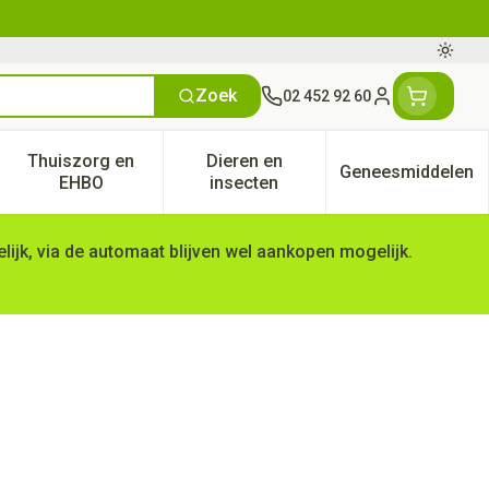
Oversc
Zoek
02 452 92 60
Klant menu
Thuiszorg en
Dieren en
Geneesmiddelen
tegorie
50+ categorie
enu voor Natuur geneeskunde categorie
Toon submenu voor Thuiszorg en EHBO categorie
Toon submenu voor Dieren en 
Toon subm
EHBO
insecten
ijk, via de automaat blijven wel aankopen mogelijk.