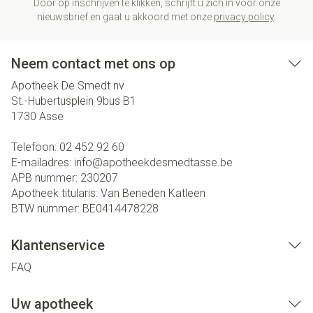
Door op inschrijven te klikken, schrijft u zich in voor onze
nieuwsbrief en gaat u akkoord met onze
privacy policy
.
Neem contact met ons op
Apotheek De Smedt nv
St.-Hubertusplein 9bus B1
1730
Asse
Telefoon:
02 452 92 60
E-mailadres:
info@
apotheekdesmedtasse.be
APB nummer:
230207
Apotheek titularis:
Van Beneden Katleen
BTW nummer:
BE0414478228
Klantenservice
FAQ
Uw apotheek