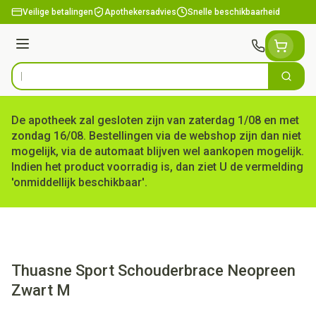
Ga naar de inhoud
Veilige betalingen
Apothekersadvies
Snelle beschikbaarheid
Menu
Zoek
Product, merk, categorie...
De apotheek zal gesloten zijn van zaterdag 1/08 en met
zondag 16/08. Bestellingen via de webshop zijn dan niet
mogelijk, via de automaat blijven wel aankopen mogelijk.
Indien het product voorradig is, dan ziet U de vermelding
'onmiddellijk beschikbaar'.
Thuasne Sport Schouderbrace Neopreen
Zwart M