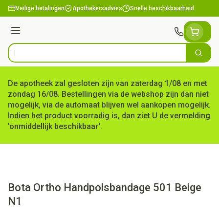
Ga naar de inhoud
Veilige betalingen
Apothekersadvies
Snelle beschikbaarheid
Menu
Zoek
Product, merk, categorie...
De apotheek zal gesloten zijn van zaterdag 1/08 en met
zondag 16/08. Bestellingen via de webshop zijn dan niet
mogelijk, via de automaat blijven wel aankopen mogelijk.
Indien het product voorradig is, dan ziet U de vermelding
'onmiddellijk beschikbaar'.
Bota Ortho Handpolsbandage 501 Beige
N1