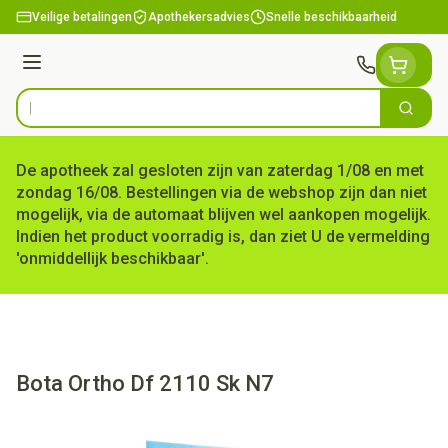
Ga naar de inhoud
Veilige betalingen
Apothekersadvies
Snelle beschikbaarheid
Menu
Zoek
Product, merk, categorie...
De apotheek zal gesloten zijn van zaterdag 1/08 en met
zondag 16/08. Bestellingen via de webshop zijn dan niet
mogelijk, via de automaat blijven wel aankopen mogelijk.
Indien het product voorradig is, dan ziet U de vermelding
'onmiddellijk beschikbaar'.
Bota Ortho Df 2110 Sk N7