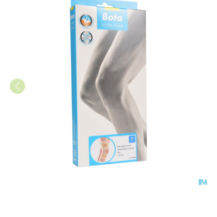
Bota Ortho Df 2110 Sk N7