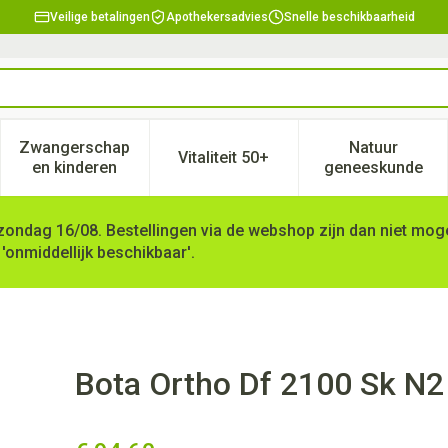
Veilige betalingen
Apothekersadvies
Snelle beschikbaarheid
Zwangerschap
Natuur
Vitaliteit 50+
, verzorging en hygiëne categorie
enu voor Dieet, voeding en vitamines categorie
Toon submenu voor Zwangerschap en kinderen ca
Toon submenu voor Vitaliteit 
Toon subm
en kinderen
geneeskunde
zondag 16/08. Bestellingen via de webshop zijn dan niet mogel
 'onmiddellijk beschikbaar'.
Bota Ortho Df 2100 Sk N2