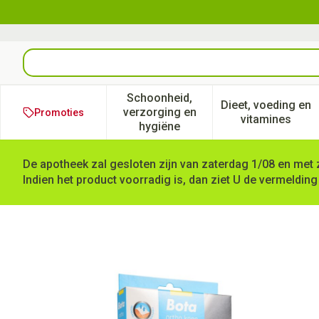
Ga naar de inhoud
Product, merk, categorie...
Schoonheid,
Dieet, voeding en
verzorging en
Promoties
Toon submenu voor Schoonheid
Toon subm
vitamines
hygiëne
De apotheek zal gesloten zijn van zaterdag 1/08 en met 
Indien het product voorradig is, dan ziet U de vermelding
Bota Ortho Df 2100 Sk N2