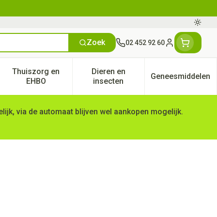
Oversc
Zoek
02 452 92 60
Klant menu
Thuiszorg en
Dieren en
Geneesmiddelen
tegorie
50+ categorie
enu voor Natuur geneeskunde categorie
Toon submenu voor Thuiszorg en EHBO categorie
Toon submenu voor Dieren en 
Toon subm
EHBO
insecten
ijk, via de automaat blijven wel aankopen mogelijk.