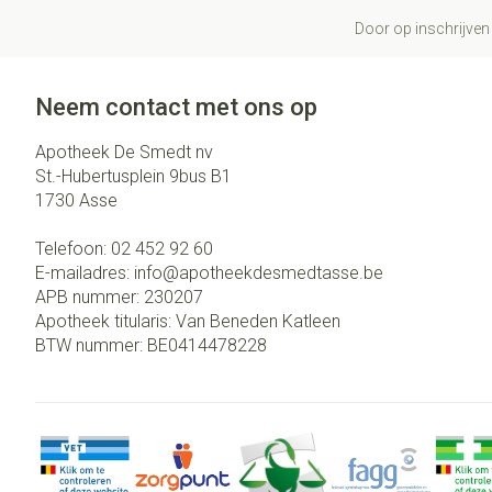
Door op inschrijven 
Neem contact met ons op
Apotheek De Smedt nv
St.-Hubertusplein 9bus B1
1730
Asse
Telefoon:
02 452 92 60
E-mailadres:
info@
apotheekdesmedtasse.be
APB nummer:
230207
Apotheek titularis:
Van Beneden Katleen
BTW nummer:
BE0414478228