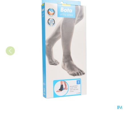
Bota Ortho Ab+velcr 950 Zwar