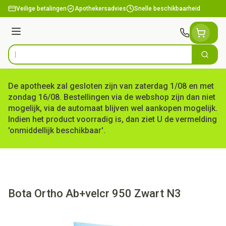
Ga naar de inhoud
Veilige betalingen
Apothekersadvies
Snelle beschikbaarheid
Menu
Zoek
Product, merk, categorie...
De apotheek zal gesloten zijn van zaterdag 1/08 en met
zondag 16/08. Bestellingen via de webshop zijn dan niet
mogelijk, via de automaat blijven wel aankopen mogelijk.
Indien het product voorradig is, dan ziet U de vermelding
'onmiddellijk beschikbaar'.
Bota Ortho Ab+velcr 950 Zwart N3