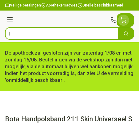
Ga naar de inhoud
Veilige betalingen
Apothekersadvies
Snelle beschikbaarheid
Menu
Zoek
Product, merk, categorie...
De apotheek zal gesloten zijn van zaterdag 1/08 en met
zondag 16/08. Bestellingen via de webshop zijn dan niet
mogelijk, via de automaat blijven wel aankopen mogelijk.
Indien het product voorradig is, dan ziet U de vermelding
'onmiddellijk beschikbaar'.
Bota Handpolsband 211 Skin Universeel S