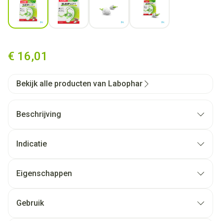
Alpine Sleepsoft Oordop 1p
€ 16,01
Bekijk alle producten van Labophar
Beschrijving
Indicatie
Eigenschappen
Dempt omgevingslawaai en snurkgeluid
Zeer comfortabel door AlpineThermoShape™
Gebruik
materiaal