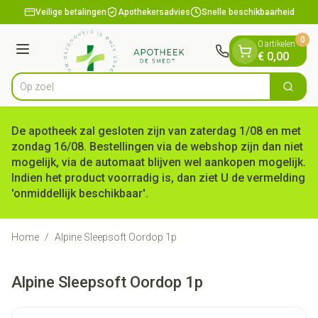
Dia 1 van 1
Ga naar de inhoud
Veilige betalingen
Apothekersadvies
Snelle beschikbaarheid
0
0 artikelen
Menu
€ 0,00
Op zoek naa
Zoek
Product, merk, categorie...
De apotheek zal gesloten zijn van zaterdag 1/08 en met
zondag 16/08. Bestellingen via de webshop zijn dan niet
mogelijk, via de automaat blijven wel aankopen mogelijk.
Indien het product voorradig is, dan ziet U de vermelding
'onmiddellijk beschikbaar'.
Home
/
Alpine Sleepsoft Oordop 1p
Alpine Sleepsoft Oordop 1p