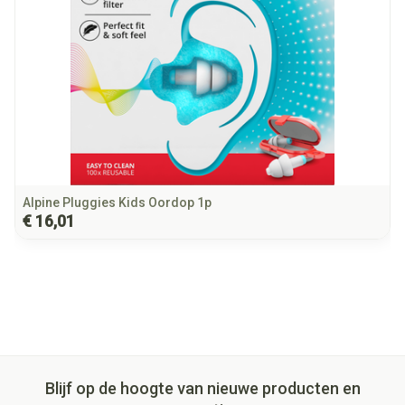
Kamertemperatuur (15°C -
Behoud
Geen weekmakers
25°C)
Inhoud:
2x SleepSoft oordoppen
1x opbergboxje
1x inbrenghuls
Alpine Pluggies Kids Oordop 1p
€ 16,01
Blijf op de hoogte van nieuwe producten en