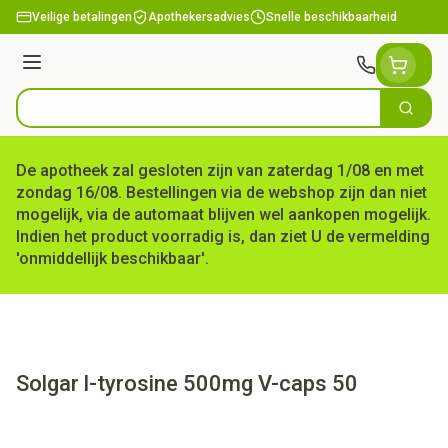
Ga naar de inhoud
Veilige betalingen
Apothekersadvies
Snelle beschikbaarheid
Menu
Zoek
Product, merk, categorie...
De apotheek zal gesloten zijn van zaterdag 1/08 en met
zondag 16/08. Bestellingen via de webshop zijn dan niet
mogelijk, via de automaat blijven wel aankopen mogelijk.
Indien het product voorradig is, dan ziet U de vermelding
'onmiddellijk beschikbaar'.
Solgar l-tyrosine 500mg V-caps 50