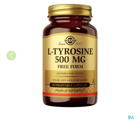
Solgar l-tyrosine 500mg V-cap