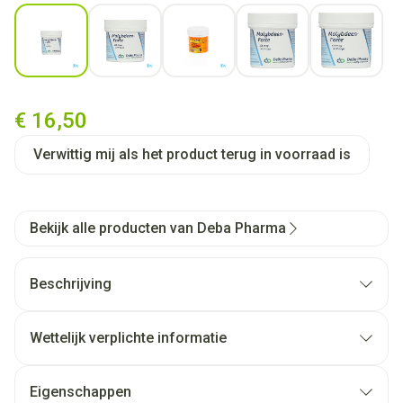
View larger image
View larger image
View larger image
View larger image
View lar
Molybdeen Forte V-caps 60x
€ 16,50
Verwittig mij als het product terug in voorraad is
Bekijk alle producten van Deba Pharma
Beschrijving
Wettelijk verplichte informatie
Eigenschappen