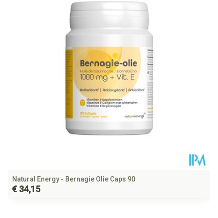
Diepte
55 mm
Hoeveelheid
60
Verpakking
Behoud
Kamertemperatuur (15°C - 25°C)
Natural Energy - Bernagie Olie Caps 90
€ 34,15