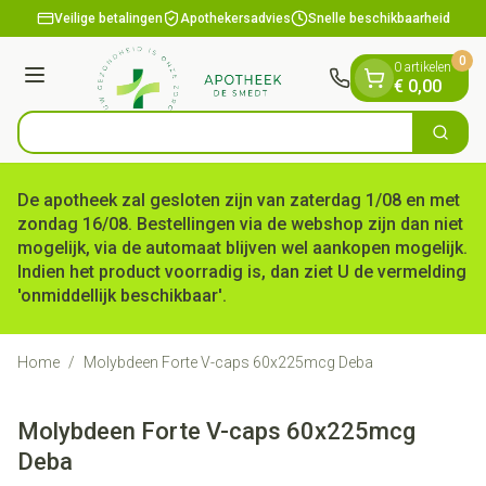
Dia 1 van 1
Ga naar de inhoud
Veilige betalingen
Apothekersadvies
Snelle beschikbaarheid
0
0 artikelen
Menu
€ 0,00
Op z
Zoek
Product, merk, categorie...
De apotheek zal gesloten zijn van zaterdag 1/08 en met
zondag 16/08. Bestellingen via de webshop zijn dan niet
mogelijk, via de automaat blijven wel aankopen mogelijk.
Indien het product voorradig is, dan ziet U de vermelding
'onmiddellijk beschikbaar'.
Home
/
Molybdeen Forte V-caps 60x225mcg Deba
Molybdeen Forte V-caps 60x225mcg
Deba