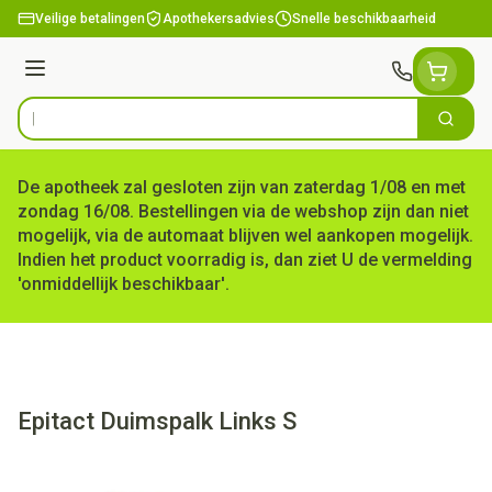
Ga naar de inhoud
Veilige betalingen
Apothekersadvies
Snelle beschikbaarheid
Menu
Zoek
Product, merk, categorie...
De apotheek zal gesloten zijn van zaterdag 1/08 en met
zondag 16/08. Bestellingen via de webshop zijn dan niet
mogelijk, via de automaat blijven wel aankopen mogelijk.
Indien het product voorradig is, dan ziet U de vermelding
'onmiddellijk beschikbaar'.
Epitact Duimspalk Links S