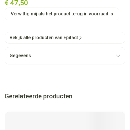
€ 47,50
Verwittig mij als het product terug in voorraad is
Bekijk alle producten van Epitact
Gegevens
Gerelateerde producten
Navigeren door de elementen van de carrousel is mogelijk met
Druk om carrousel over te slaan
Druk op om naar carrouselnavigatie te gaan