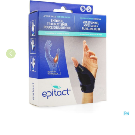
Epitact Duimspalk Links S