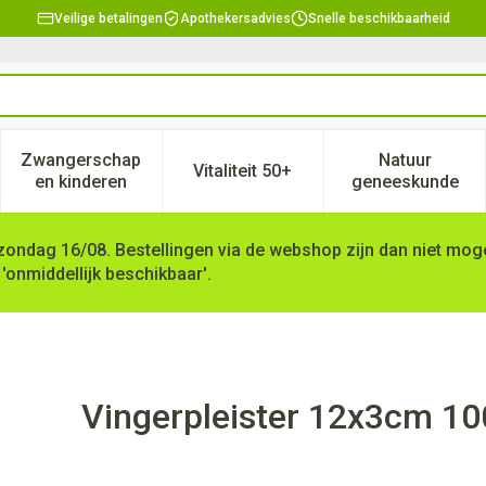
Veilige betalingen
Apothekersadvies
Snelle beschikbaarheid
Zwangerschap
Natuur
Vitaliteit 50+
, verzorging en hygiëne categorie
enu voor Dieet, voeding en vitamines categorie
Toon submenu voor Zwangerschap en kinderen ca
Toon submenu voor Vitaliteit 
Toon subm
en kinderen
geneeskunde
zondag 16/08. Bestellingen via de webshop zijn dan niet mogel
 'onmiddellijk beschikbaar'.
Covarmed
Vingerpleister 12x3cm 1