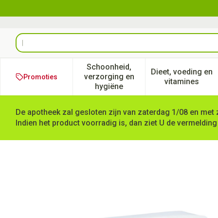
Ga naar de inhoud
Product, merk, categorie...
Schoonheid,
Dieet, voeding en
verzorging en
Promoties
Toon submenu voor Schoonheid
Toon subm
vitamines
hygiëne
De apotheek zal gesloten zijn van zaterdag 1/08 en met 
Indien het product voorradig is, dan ziet U de vermelding
Vingerpleister 12x3cm 100 