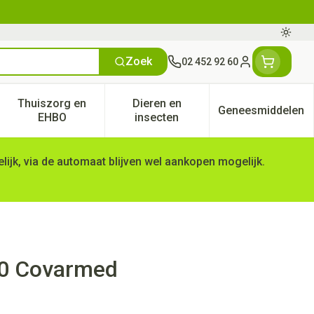
Oversc
Zoek
02 452 92 60
Klant menu
Thuiszorg en
Dieren en
Geneesmiddelen
tegorie
50+ categorie
enu voor Natuur geneeskunde categorie
Toon submenu voor Thuiszorg en EHBO categorie
Toon submenu voor Dieren en 
Toon subm
EHBO
insecten
ijk, via de automaat blijven wel aankopen mogelijk.
00 Covarmed