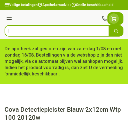
Ga naar de inhoud
Veilige betalingen
Apothekersadvies
Snelle beschikbaarheid
Menu
Zoek
Product, merk, categorie...
De apotheek zal gesloten zijn van zaterdag 1/08 en met
zondag 16/08. Bestellingen via de webshop zijn dan niet
mogelijk, via de automaat blijven wel aankopen mogelijk.
Indien het product voorradig is, dan ziet U de vermelding
'onmiddellijk beschikbaar'.
Cova Detectiepleister Blauw 2x12cm Wtp
100 20120w