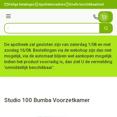
Ga naar de inhoud
Veilige betalingen
Apothekersadvies
Snelle beschikbaarheid
Menu
Zoek
Product, merk, categorie...
De apotheek zal gesloten zijn van zaterdag 1/08 en met
zondag 16/08. Bestellingen via de webshop zijn dan niet
mogelijk, via de automaat blijven wel aankopen mogelijk.
Indien het product voorradig is, dan ziet U de vermelding
'onmiddellijk beschikbaar'.
Studio 100 Bumba Voorzetkamer