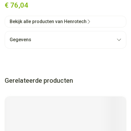
€ 76,04
Bekijk alle producten van Henrotech
Gegevens
Gerelateerde producten
Navigeren door de elementen van de carrousel is mogelijk met
Druk om carrousel over te slaan
Druk op om naar carrouselnavigatie te gaan