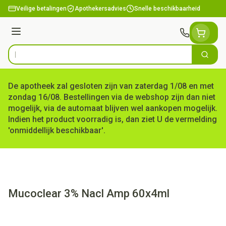
Ga naar de inhoud
Veilige betalingen
Apothekersadvies
Snelle beschikbaarheid
Menu
Zoek
Product, merk, categorie...
De apotheek zal gesloten zijn van zaterdag 1/08 en met
zondag 16/08. Bestellingen via de webshop zijn dan niet
mogelijk, via de automaat blijven wel aankopen mogelijk.
Indien het product voorradig is, dan ziet U de vermelding
'onmiddellijk beschikbaar'.
Mucoclear 3% Nacl Amp 60x4ml