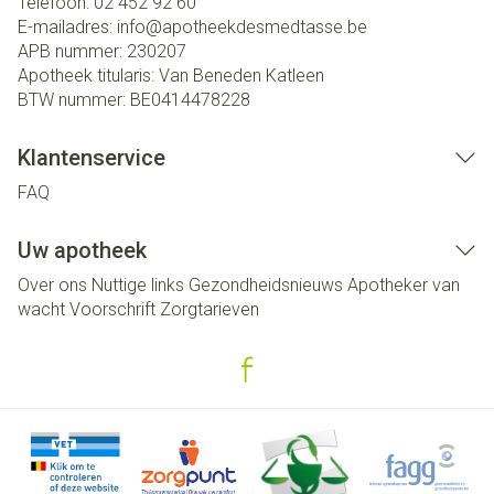
Telefoon:
02 452 92 60
E-mailadres:
info@
apotheekdesmedtasse.be
APB nummer:
230207
Apotheek titularis:
Van Beneden Katleen
BTW nummer:
BE0414478228
Klantenservice
FAQ
Uw apotheek
Over ons
Nuttige links
Gezondheidsnieuws
Apotheker van
wacht
Voorschrift
Zorgtarieven