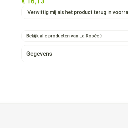
€ 16,13
Verwittig mij als het product terug in voorra
Bekijk alle producten van La Rosée
Gegevens
et de tabtoets. Je kunt de carrousel overslaan of direct naar d