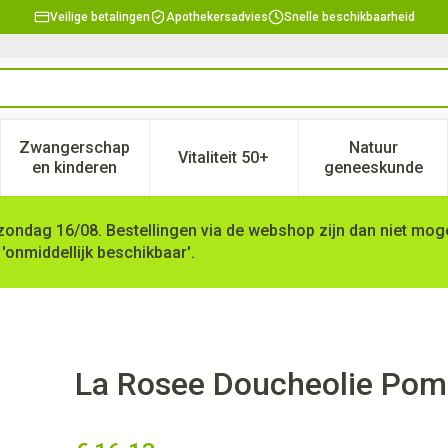
Veilige betalingen
Apothekersadvies
Snelle beschikbaarheid
Zwangerschap
Natuur
Vitaliteit 50+
, verzorging en hygiëne categorie
enu voor Dieet, voeding en vitamines categorie
Toon submenu voor Zwangerschap en kinderen ca
Toon submenu voor Vitaliteit 
Toon subm
en kinderen
geneeskunde
zondag 16/08. Bestellingen via de webshop zijn dan niet mogel
 'onmiddellijk beschikbaar'.
 400ml
La Rosee Doucheolie Pom