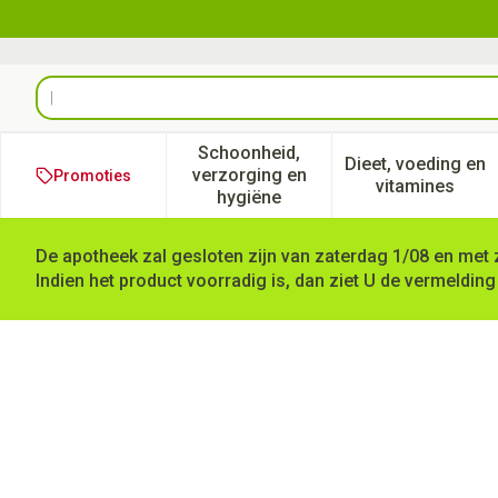
Ga naar de inhoud
Product, merk, categorie...
Schoonheid,
Dieet, voeding en
verzorging en
Promoties
Toon submenu voor Schoonheid
Toon subm
vitamines
hygiëne
De apotheek zal gesloten zijn van zaterdag 1/08 en met 
Indien het product voorradig is, dan ziet U de vermelding
La Rosee Doucheolie Pompfl