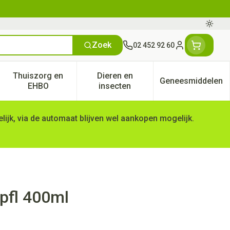
Oversc
Zoek
02 452 92 60
Klant menu
Thuiszorg en
Dieren en
Geneesmiddelen
tegorie
50+ categorie
enu voor Natuur geneeskunde categorie
Toon submenu voor Thuiszorg en EHBO categorie
Toon submenu voor Dieren en 
Toon subm
EHBO
insecten
ijk, via de automaat blijven wel aankopen mogelijk.
pfl 400ml