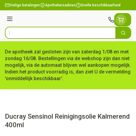
Ga naar de inhoud
Veilige betalingen
Apothekersadvies
Snelle beschikbaarheid
Menu
Zoek
Product, merk, categorie...
De apotheek zal gesloten zijn van zaterdag 1/08 en met
zondag 16/08. Bestellingen via de webshop zijn dan niet
mogelijk, via de automaat blijven wel aankopen mogelijk.
Indien het product voorradig is, dan ziet U de vermelding
'onmiddellijk beschikbaar'.
Ducray Sensinol Reinigingsolie Kalmerend
400ml