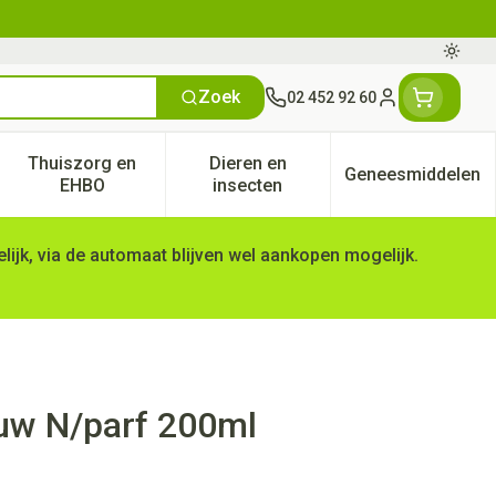
Oversc
Zoek
02 452 92 60
Klant menu
Thuiszorg en
Dieren en
Geneesmiddelen
tegorie
50+ categorie
enu voor Natuur geneeskunde categorie
Toon submenu voor Thuiszorg en EHBO categorie
Toon submenu voor Dieren en 
Toon subm
EHBO
insecten
ijk, via de automaat blijven wel aankopen mogelijk.
uw N/parf 200ml