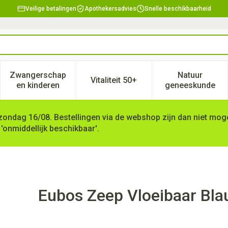
Veilige betalingen
Apothekersadvies
Snelle beschikbaarheid
Zwangerschap
Natuur
Vitaliteit 50+
, verzorging en hygiëne categorie
enu voor Dieet, voeding en vitamines categorie
Toon submenu voor Zwangerschap en kinderen ca
Toon submenu voor Vitaliteit 
Toon subm
en kinderen
geneeskunde
zondag 16/08. Bestellingen via de webshop zijn dan niet mogel
 'onmiddellijk beschikbaar'.
 N/parf 200ml
Eubos Zeep Vloeibaar Bla