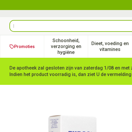
Ga naar de inhoud
Product, merk, categorie...
Schoonheid,
Dieet, voeding en
verzorging en
Promoties
Toon submenu voor Schoonheid
Toon subm
vitamines
hygiëne
De apotheek zal gesloten zijn van zaterdag 1/08 en met 
Indien het product voorradig is, dan ziet U de vermelding
Eubos Zeep Vloeibaar Blauw