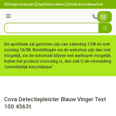
Ga naar de inhoud
Veilige betalingen
Apothekersadvies
Snelle beschikbaarheid
Menu
Zoek
Product, merk, categorie...
De apotheek zal gesloten zijn van zaterdag 1/08 en met
zondag 16/08. Bestellingen via de webshop zijn dan niet
mogelijk, via de automaat blijven wel aankopen mogelijk.
Indien het product voorradig is, dan ziet U de vermelding
'onmiddellijk beschikbaar'.
Cova Detectiepleister Blauw Vinger Text
100 4563t