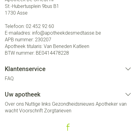
St.-Hubertusplein 9bus B1
1730
Asse
Telefoon:
02 452 92 60
E-mailadres:
info@
apotheekdesmedtasse.be
APB nummer:
230207
Apotheek titularis:
Van Beneden Katleen
BTW nummer:
BE0414478228
Klantenservice
FAQ
Uw apotheek
Over ons
Nuttige links
Gezondheidsnieuws
Apotheker van
wacht
Voorschrift
Zorgtarieven