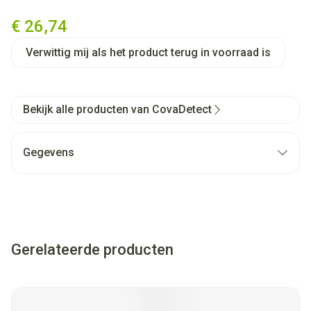
Cova Detectiepleister Blauw V
€ 26,74
Verwittig mij als het product terug in voorraad is
Bekijk alle producten van CovaDetect
Gegevens
Gerelateerde producten
Navigeren door de elementen van de carrousel is mogelijk met
Druk om carrousel over te slaan
Druk op om naar carrouselnavigatie te gaan