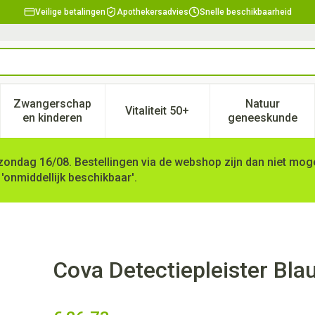
Veilige betalingen
Apothekersadvies
Snelle beschikbaarheid
Zwangerschap
Natuur
Vitaliteit 50+
, verzorging en hygiëne categorie
enu voor Dieet, voeding en vitamines categorie
Toon submenu voor Zwangerschap en kinderen ca
Toon submenu voor Vitaliteit 
Toon subm
en kinderen
geneeskunde
zondag 16/08. Bestellingen via de webshop zijn dan niet mogel
 'onmiddellijk beschikbaar'.
 Kneukel Text100 4072t
Cova Detectiepleister Bl