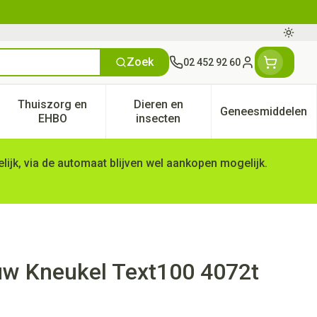
Oversc
Zoek
02 452 92 60
Klant menu
Thuiszorg en
Dieren en
Geneesmiddelen
tegorie
50+ categorie
enu voor Natuur geneeskunde categorie
Toon submenu voor Thuiszorg en EHBO categorie
Toon submenu voor Dieren en 
Toon subm
EHBO
insecten
ijk, via de automaat blijven wel aankopen mogelijk.
auw Kneukel Text100 4072t