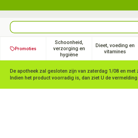
Ga naar de inhoud
Product, merk, categorie...
Schoonheid,
Dieet, voeding en
verzorging en
Promoties
Toon submenu voor Schoonheid
Toon subm
vitamines
hygiëne
De apotheek zal gesloten zijn van zaterdag 1/08 en met 
Indien het product voorradig is, dan ziet U de vermelding
Cova Detectiepleister Blauw