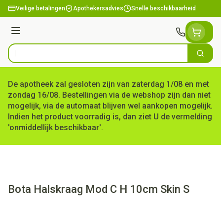
Ga naar de inhoud
Veilige betalingen
Apothekersadvies
Snelle beschikbaarheid
Menu
Zoek
Product, merk, categorie...
De apotheek zal gesloten zijn van zaterdag 1/08 en met
zondag 16/08. Bestellingen via de webshop zijn dan niet
mogelijk, via de automaat blijven wel aankopen mogelijk.
Indien het product voorradig is, dan ziet U de vermelding
'onmiddellijk beschikbaar'.
Bota Halskraag Mod C H 10cm Skin S