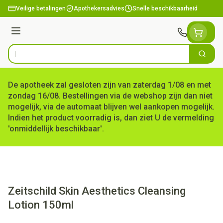
Ga naar de inhoud
Veilige betalingen
Apothekersadvies
Snelle beschikbaarheid
Menu
Zoek
Product, merk, categorie...
De apotheek zal gesloten zijn van zaterdag 1/08 en met
zondag 16/08. Bestellingen via de webshop zijn dan niet
mogelijk, via de automaat blijven wel aankopen mogelijk.
Indien het product voorradig is, dan ziet U de vermelding
'onmiddellijk beschikbaar'.
Zeitschild Skin Aesthetics Cleansing
Lotion 150ml