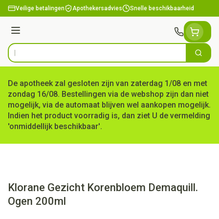
Ga naar de inhoud
Veilige betalingen
Apothekersadvies
Snelle beschikbaarheid
Menu
Zoek
Product, merk, categorie...
De apotheek zal gesloten zijn van zaterdag 1/08 en met
zondag 16/08. Bestellingen via de webshop zijn dan niet
mogelijk, via de automaat blijven wel aankopen mogelijk.
Indien het product voorradig is, dan ziet U de vermelding
'onmiddellijk beschikbaar'.
Klorane Gezicht Korenbloem Demaquill.
Ogen 200ml