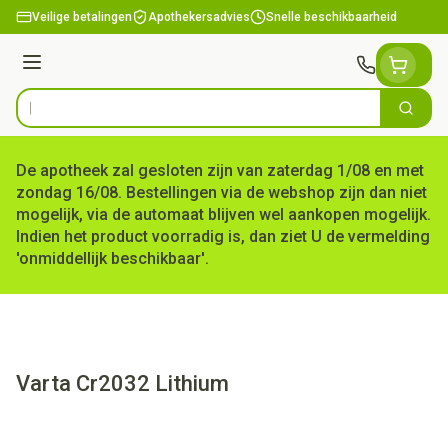
Ga naar de inhoud
Veilige betalingen
Apothekersadvies
Snelle beschikbaarheid
Menu
Zoek
Product, merk, categorie...
De apotheek zal gesloten zijn van zaterdag 1/08 en met
zondag 16/08. Bestellingen via de webshop zijn dan niet
mogelijk, via de automaat blijven wel aankopen mogelijk.
Indien het product voorradig is, dan ziet U de vermelding
'onmiddellijk beschikbaar'.
Varta Cr2032 Lithium