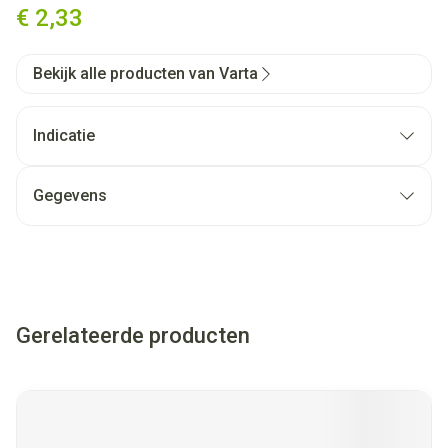
€ 2,33
Bekijk alle producten van Varta
Indicatie
Gegevens
Gerelateerde producten
Navigeren door de elementen van de carrousel is mogelijk met
Druk om carrousel over te slaan
Druk op om naar carrouselnavigatie te gaan