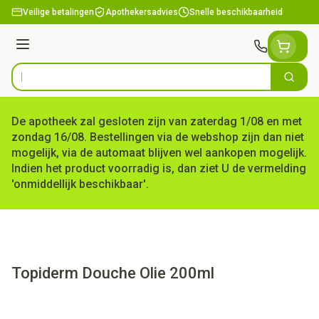
Ga naar de inhoud
Veilige betalingen
Apothekersadvies
Snelle beschikbaarheid
Menu
Zoek
Product, merk, categorie...
De apotheek zal gesloten zijn van zaterdag 1/08 en met
zondag 16/08. Bestellingen via de webshop zijn dan niet
mogelijk, via de automaat blijven wel aankopen mogelijk.
Indien het product voorradig is, dan ziet U de vermelding
'onmiddellijk beschikbaar'.
Topiderm Douche Olie 200ml