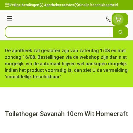
Ga naar de inhoud
Veilige betalingen
Apothekersadvies
Snelle beschikbaarheid
Menu
Zoek
Product, merk, categorie...
De apotheek zal gesloten zijn van zaterdag 1/08 en met
zondag 16/08. Bestellingen via de webshop zijn dan niet
mogelijk, via de automaat blijven wel aankopen mogelijk.
Indien het product voorradig is, dan ziet U de vermelding
'onmiddellijk beschikbaar'.
Toilethoger Savanah 10cm Wit Homecraft