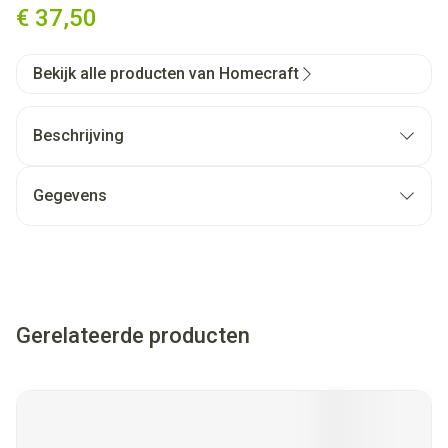
€ 37,50
Bekijk alle producten van Homecraft
Beschrijving
Gegevens
Gerelateerde producten
Navigeren door de elementen van de carrousel is mogelijk met
Druk om carrousel over te slaan
Druk op om naar carrouselnavigatie te gaan