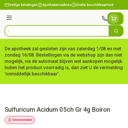
Ga naar de inhoud
Veilige betalingen
Apothekersadvies
Snelle beschikbaarheid
Menu
Zoek
Product, merk, categorie...
De apotheek zal gesloten zijn van zaterdag 1/08 en met
zondag 16/08. Bestellingen via de webshop zijn dan niet
mogelijk, via de automaat blijven wel aankopen mogelijk.
Indien het product voorradig is, dan ziet U de vermelding
'onmiddellijk beschikbaar'.
Sulfuricum Acidum 05ch Gr 4g Boiron
Geneesmiddel