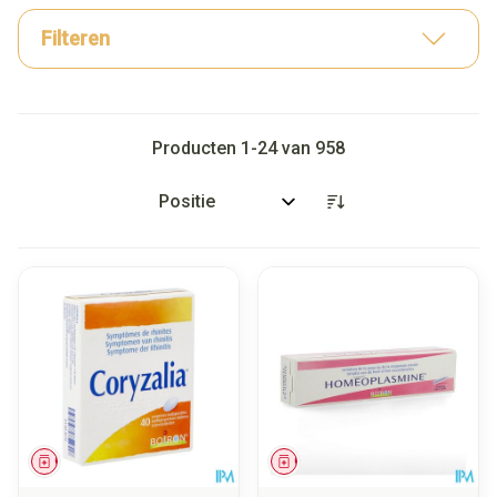
Filteren
Producten
1
-
24
van
958
Sorteer op:
Geneesmiddel
Geneesmiddel