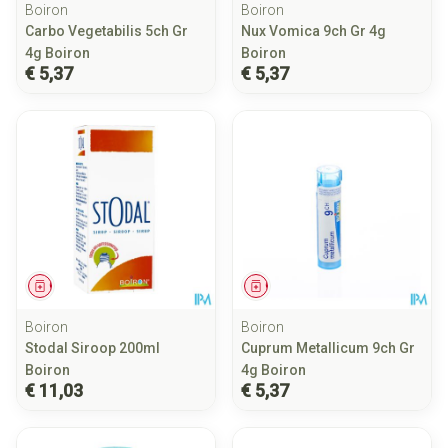
Boiron
Boiron
Carbo Vegetabilis 5ch Gr
Nux Vomica 9ch Gr 4g
4g Boiron
Boiron
€ 5,37
€ 5,37
Geneesmiddel
Geneesmiddel
Boiron
Boiron
Stodal Siroop 200ml
Cuprum Metallicum 9ch Gr
Boiron
4g Boiron
€ 11,03
€ 5,37