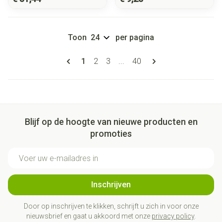
Toon
per pagina
Pagina's
U lees momenteel pagina
Pagina
Pagina
Pagina
1
2
3
...
40
Blijf op de hoogte van nieuwe producten en
promoties
E-mail adres
Inschrijven
Door op inschrijven te klikken, schrijft u zich in voor onze
nieuwsbrief en gaat u akkoord met onze
privacy policy
.