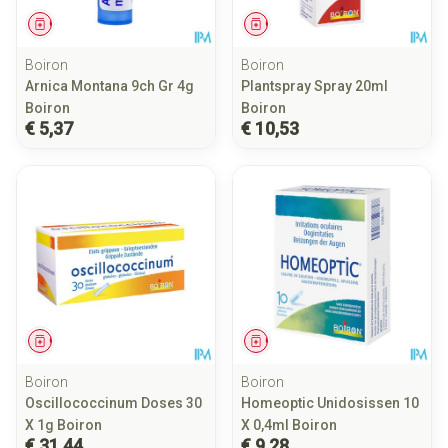
Geneesmiddel
Geneesmiddel
Boiron
Boiron
Arnica Montana 9ch Gr 4g
Plantspray Spray 20ml
Boiron
Boiron
€ 5,37
€ 10,53
Geneesmiddel
Geneesmiddel
Boiron
Boiron
Oscillococcinum Doses 30
Homeoptic Unidosissen 10
X 1g Boiron
X 0,4ml Boiron
€ 31,44
€ 9,28