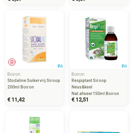
Geneesmiddel
Boiron
Boiron
Stodaline Suikervrij Siroop
Respiplant Siroop
200ml Boiron
Neus&keel
Nat.afweer150ml Boiron
€ 11,42
€ 12,51