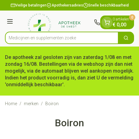
Dia 1 van 1
Ga naar de inhoud
Veilige betalingen
Apothekersadvies
Snelle beschikbaarheid
0
0 artikelen
Menu
€ 0,00
Medicijnen en
Zoek
Product, merk, categorie...
De apotheek zal gesloten zijn van zaterdag 1/08 en met
zondag 16/08. Bestellingen via de webshop zijn dan niet
mogelijk, via de automaat blijven wel aankopen mogelijk.
Indien het product voorradig is, dan ziet U de vermelding
'onmiddellijk beschikbaar'.
Home
/
merken
/
Boiron
Boiron