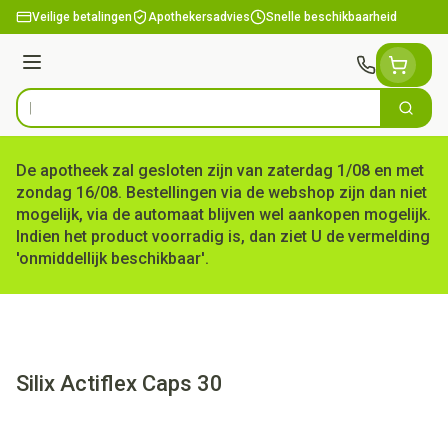
Ga naar de inhoud
Veilige betalingen
Apothekersadvies
Snelle beschikbaarheid
Menu
Zoek
Product, merk, categorie...
De apotheek zal gesloten zijn van zaterdag 1/08 en met
zondag 16/08. Bestellingen via de webshop zijn dan niet
mogelijk, via de automaat blijven wel aankopen mogelijk.
Indien het product voorradig is, dan ziet U de vermelding
'onmiddellijk beschikbaar'.
Silix Actiflex Caps 30