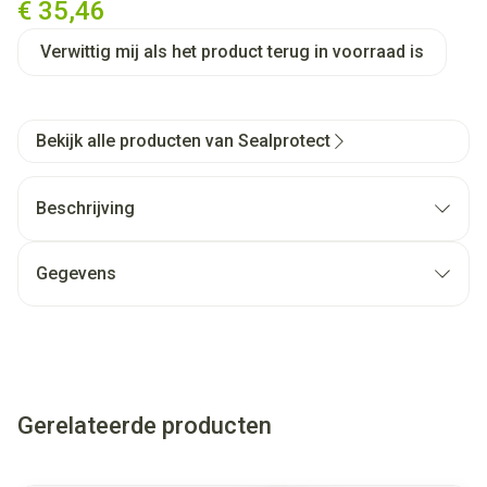
€ 35,46
Verwittig mij als het product terug in voorraad is
Bekijk alle producten van Sealprotect
Beschrijving
Gegevens
Gerelateerde producten
Navigeren door de elementen van de carrousel is mogelijk met
Druk om carrousel over te slaan
Druk op om naar carrouselnavigatie te gaan