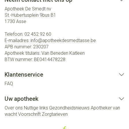
Apotheek De Smedt nv
St.-Hubertusplein 9bus B1
1730
Asse
Telefoon:
02 452 92 60
E-mailadres:
info@
apotheekdesmedtasse.be
APB nummer:
230207
Apotheek titularis:
Van Beneden Katleen
BTW nummer:
BE0414478228
Klantenservice
FAQ
Uw apotheek
Over ons
Nuttige links
Gezondheidsnieuws
Apotheker van
wacht
Voorschrift
Zorgtarieven