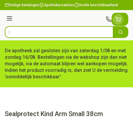
Ga naar de inhoud
Veilige betalingen
Apothekersadvies
Snelle beschikbaarheid
Menu
Zoek
Product, merk, categorie...
De apotheek zal gesloten zijn van zaterdag 1/08 en met
zondag 16/08. Bestellingen via de webshop zijn dan niet
mogelijk, via de automaat blijven wel aankopen mogelijk.
Indien het product voorradig is, dan ziet U de vermelding
'onmiddellijk beschikbaar'.
Sealprotect Kind Arm Small 38cm