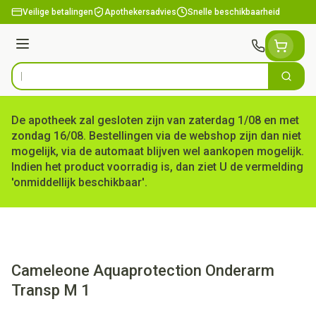
Ga naar de inhoud
Veilige betalingen
Apothekersadvies
Snelle beschikbaarheid
Menu
Zoek
Product, merk, categorie...
De apotheek zal gesloten zijn van zaterdag 1/08 en met
zondag 16/08. Bestellingen via de webshop zijn dan niet
mogelijk, via de automaat blijven wel aankopen mogelijk.
Indien het product voorradig is, dan ziet U de vermelding
'onmiddellijk beschikbaar'.
Cameleone Aquaprotection Onderarm
Transp M 1