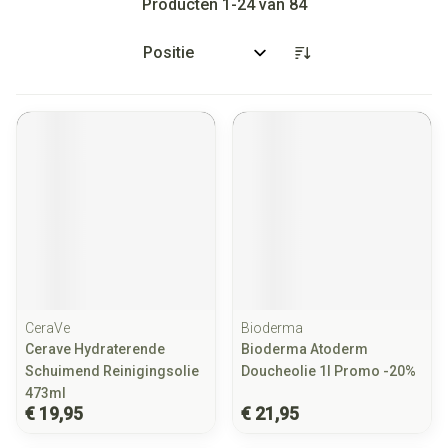
Producten
1
-
24
van
84
Sorteer op:
CeraVe
Bioderma
Cerave Hydraterende
Bioderma Atoderm
Schuimend Reinigingsolie
Doucheolie 1l Promo -20%
473ml
€ 19,95
€ 21,95