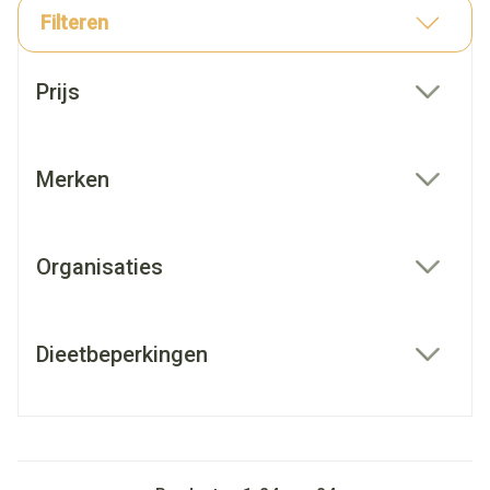
Filteren
Doorgaan naar productlijst
Prijs
filter
Merken
filter
Organisaties
filter
Dieetbeperkingen
filter