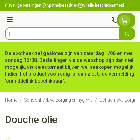
Ga naar de inhoud
Veilige betalingen
Apothekersadvies
Snelle beschikbaarheid
Menu
Zoek
Product, merk, categorie...
De apotheek zal gesloten zijn van zaterdag 1/08 en met
zondag 16/08. Bestellingen via de webshop zijn dan niet
mogelijk, via de automaat blijven wel aankopen mogelijk.
Indien het product voorradig is, dan ziet U de vermelding
'onmiddellijk beschikbaar'.
Home
/
Schoonheid, verzorging en hygiëne
/
Lichaamsverzorging
Douche olie