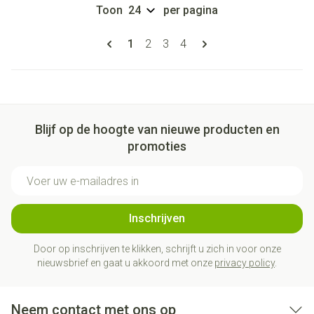
Toon
per pagina
Pagina's
U lees momenteel pagina
Pagina
Pagina
Pagina
1
2
3
4
Blijf op de hoogte van nieuwe producten en
promoties
E-mail adres
Inschrijven
Door op inschrijven te klikken, schrijft u zich in voor onze
nieuwsbrief en gaat u akkoord met onze
privacy policy
.
Neem contact met ons op