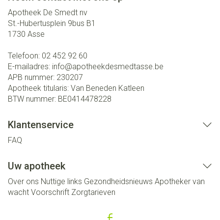
Apotheek De Smedt nv
St.-Hubertusplein 9bus B1
1730
Asse
Telefoon:
02 452 92 60
E-mailadres:
info@
apotheekdesmedtasse.be
APB nummer:
230207
Apotheek titularis:
Van Beneden Katleen
BTW nummer:
BE0414478228
Klantenservice
FAQ
Uw apotheek
Over ons
Nuttige links
Gezondheidsnieuws
Apotheker van
wacht
Voorschrift
Zorgtarieven