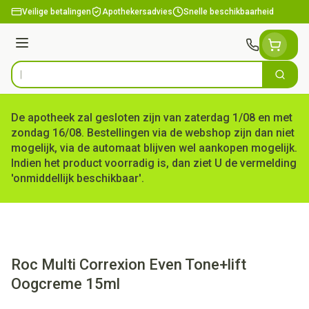
Ga naar de inhoud
Veilige betalingen
Apothekersadvies
Snelle beschikbaarheid
Menu
Zoek
Product, merk, categorie...
De apotheek zal gesloten zijn van zaterdag 1/08 en met
zondag 16/08. Bestellingen via de webshop zijn dan niet
mogelijk, via de automaat blijven wel aankopen mogelijk.
Indien het product voorradig is, dan ziet U de vermelding
'onmiddellijk beschikbaar'.
Roc Multi Correxion Even Tone+lift
Oogcreme 15ml