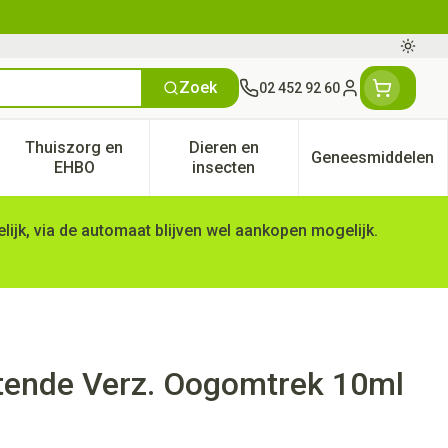
Oversc
Zoek
02 452 92 60
Klant menu
Thuiszorg en
Dieren en
Geneesmiddelen
tegorie
50+ categorie
enu voor Natuur geneeskunde categorie
Toon submenu voor Thuiszorg en EHBO categorie
Toon submenu voor Dieren en 
Toon subm
EHBO
insecten
ijk, via de automaat blijven wel aankopen mogelijk.
tende Verz. Oogomtrek 10ml