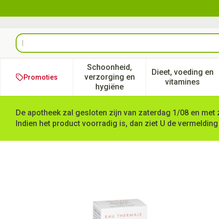
Ga naar de inhoud
Product, merk, categorie...
Schoonheid,
Dieet, voeding en
verzorging en
Promoties
Toon submenu voor Schoonheid
Toon subm
vitamines
hygiëne
De apotheek zal gesloten zijn van zaterdag 1/08 en met 
Indien het product voorradig is, dan ziet U de vermelding
Avene Essentiels Verzachte