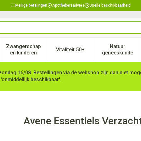
Veilige betalingen
Apothekersadvies
Snelle beschikbaarheid
Zwangerschap
Natuur
Vitaliteit 50+
, verzorging en hygiëne categorie
enu voor Dieet, voeding en vitamines categorie
Toon submenu voor Zwangerschap en kinderen ca
Toon submenu voor Vitaliteit 
Toon subm
en kinderen
geneeskunde
zondag 16/08. Bestellingen via de webshop zijn dan niet mogel
 'onmiddellijk beschikbaar'.
nde Verz. Oogomtrek 10ml
Avene Essentiels Verzach