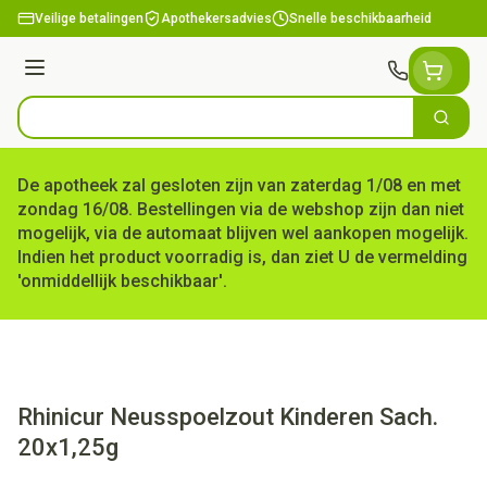
Ga naar de inhoud
Veilige betalingen
Apothekersadvies
Snelle beschikbaarheid
Menu
Zoek
Product, merk, categorie...
De apotheek zal gesloten zijn van zaterdag 1/08 en met
zondag 16/08. Bestellingen via de webshop zijn dan niet
mogelijk, via de automaat blijven wel aankopen mogelijk.
Indien het product voorradig is, dan ziet U de vermelding
'onmiddellijk beschikbaar'.
Rhinicur Neusspoelzout Kinderen Sach.
20x1,25g