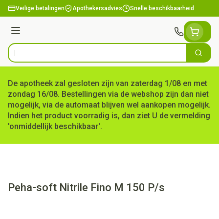
Ga naar de inhoud
Veilige betalingen
Apothekersadvies
Snelle beschikbaarheid
Menu
Zoek
Product, merk, categorie...
De apotheek zal gesloten zijn van zaterdag 1/08 en met
zondag 16/08. Bestellingen via de webshop zijn dan niet
mogelijk, via de automaat blijven wel aankopen mogelijk.
Indien het product voorradig is, dan ziet U de vermelding
'onmiddellijk beschikbaar'.
Peha-soft Nitrile Fino M 150 P/s