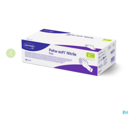
Peha-soft Nitrile Fino M 150 P